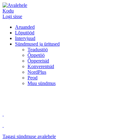
Kodu
Logi sisse
Aruanded
Lõputööd
Intervjuud
Sündmused ja üritused
Teadustöö
Õppetöö
Õppereisid
Konverentsid
NordPlus
Peod
Muu sündmus
Tagasi sündmuse avalehele