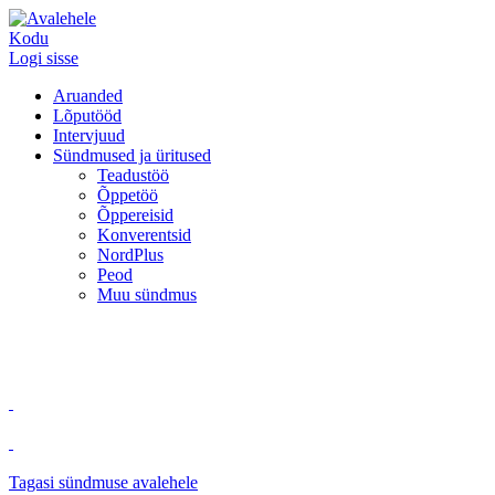
Kodu
Logi sisse
Aruanded
Lõputööd
Intervjuud
Sündmused ja üritused
Teadustöö
Õppetöö
Õppereisid
Konverentsid
NordPlus
Peod
Muu sündmus
Tagasi sündmuse avalehele