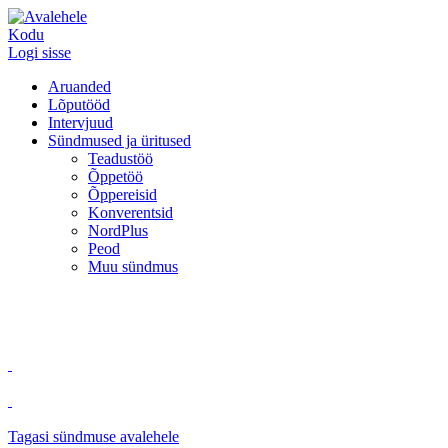
Kodu
Logi sisse
Aruanded
Lõputööd
Intervjuud
Sündmused ja üritused
Teadustöö
Õppetöö
Õppereisid
Konverentsid
NordPlus
Peod
Muu sündmus
Tagasi sündmuse avalehele