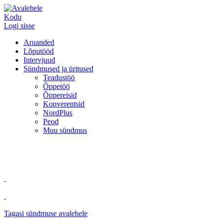
Kodu
Logi sisse
Aruanded
Lõputööd
Intervjuud
Sündmused ja üritused
Teadustöö
Õppetöö
Õppereisid
Konverentsid
NordPlus
Peod
Muu sündmus
Tagasi sündmuse avalehele