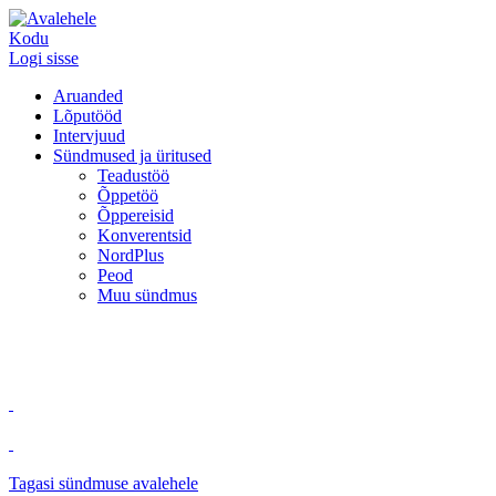
Kodu
Logi sisse
Aruanded
Lõputööd
Intervjuud
Sündmused ja üritused
Teadustöö
Õppetöö
Õppereisid
Konverentsid
NordPlus
Peod
Muu sündmus
Tagasi sündmuse avalehele