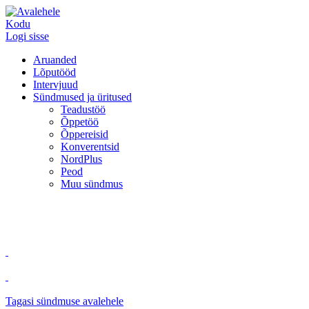
Kodu
Logi sisse
Aruanded
Lõputööd
Intervjuud
Sündmused ja üritused
Teadustöö
Õppetöö
Õppereisid
Konverentsid
NordPlus
Peod
Muu sündmus
Tagasi sündmuse avalehele