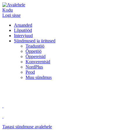
Kodu
Logi sisse
Aruanded
Lõputööd
Intervjuud
Sündmused ja üritused
Teadustöö
Õppetöö
Õppereisid
Konverentsid
NordPlus
Peod
Muu sündmus
Tagasi sündmuse avalehele