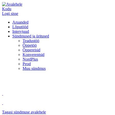
Kodu
Logi sisse
Aruanded
Lõputööd
Intervjuud
Sündmused ja üritused
Teadustöö
Õppetöö
Õppereisid
Konverentsid
NordPlus
Peod
Muu sündmus
Tagasi sündmuse avalehele