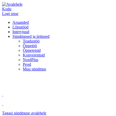
Kodu
Logi sisse
Aruanded
Lõputööd
Intervjuud
Sündmused ja üritused
Teadustöö
Õppetöö
Õppereisid
Konverentsid
NordPlus
Peod
Muu sündmus
Tagasi sündmuse avalehele