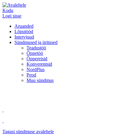
Kodu
Logi sisse
Aruanded
Lõputööd
Intervjuud
Sündmused ja üritused
Teadustöö
Õppetöö
Õppereisid
Konverentsid
NordPlus
Peod
Muu sündmus
Tagasi sündmuse avalehele