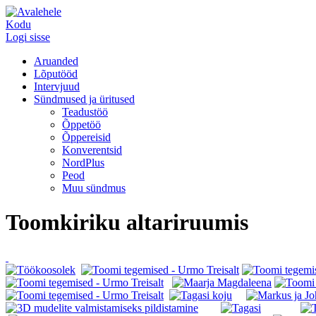
Kodu
Logi sisse
Aruanded
Lõputööd
Intervjuud
Sündmused ja üritused
Teadustöö
Õppetöö
Õppereisid
Konverentsid
NordPlus
Peod
Muu sündmus
Toomkiriku altariruumis