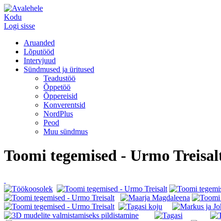
Kodu
Logi sisse
Aruanded
Lõputööd
Intervjuud
Sündmused ja üritused
Teadustöö
Õppetöö
Õppereisid
Konverentsid
NordPlus
Peod
Muu sündmus
Toomi tegemised - Urmo Treisal