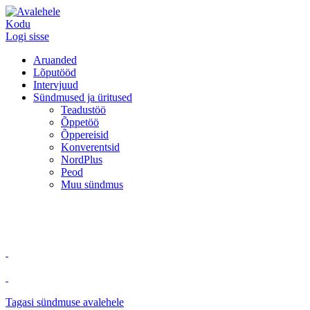
Kodu
Logi sisse
Aruanded
Lõputööd
Intervjuud
Sündmused ja üritused
Teadustöö
Õppetöö
Õppereisid
Konverentsid
NordPlus
Peod
Muu sündmus
Tagasi sündmuse avalehele