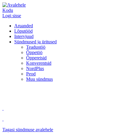
Kodu
Logi sisse
Aruanded
Lõputööd
Intervjuud
Sündmused ja üritused
Teadustöö
Õppetöö
Õppereisid
Konverentsid
NordPlus
Peod
Muu sündmus
Tagasi sündmuse avalehele