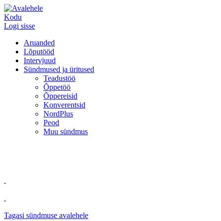
Kodu
Logi sisse
Aruanded
Lõputööd
Intervjuud
Sündmused ja üritused
Teadustöö
Õppetöö
Õppereisid
Konverentsid
NordPlus
Peod
Muu sündmus
Tagasi sündmuse avalehele