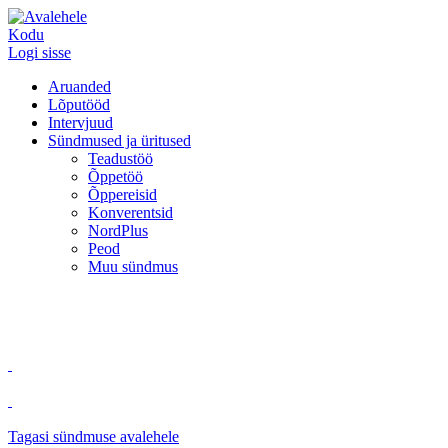
Kodu
Logi sisse
Aruanded
Lõputööd
Intervjuud
Sündmused ja üritused
Teadustöö
Õppetöö
Õppereisid
Konverentsid
NordPlus
Peod
Muu sündmus
Tagasi sündmuse avalehele