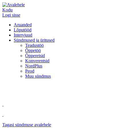
Kodu
Logi sisse
Aruanded
Lõputööd
Intervjuud
Sündmused ja üritused
Teadustöö
Õppetöö
Õppereisid
Konverentsid
NordPlus
Peod
Muu sündmus
Tagasi sündmuse avalehele