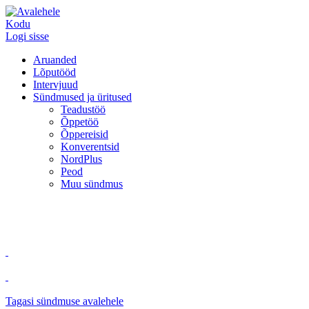
Kodu
Logi sisse
Aruanded
Lõputööd
Intervjuud
Sündmused ja üritused
Teadustöö
Õppetöö
Õppereisid
Konverentsid
NordPlus
Peod
Muu sündmus
Tagasi sündmuse avalehele