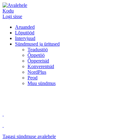
Kodu
Logi sisse
Aruanded
Lõputööd
Intervjuud
Sündmused ja üritused
Teadustöö
Õppetöö
Õppereisid
Konverentsid
NordPlus
Peod
Muu sündmus
Tagasi sündmuse avalehele