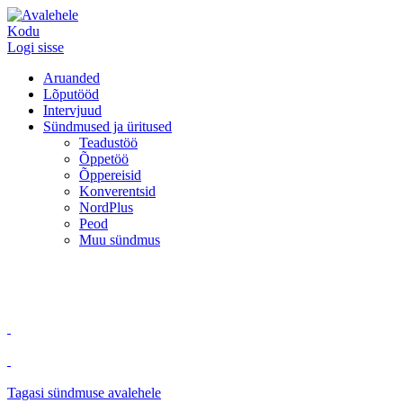
Kodu
Logi sisse
Aruanded
Lõputööd
Intervjuud
Sündmused ja üritused
Teadustöö
Õppetöö
Õppereisid
Konverentsid
NordPlus
Peod
Muu sündmus
Tagasi sündmuse avalehele