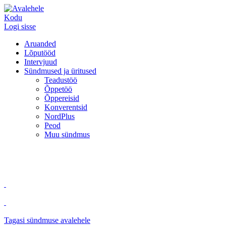
Kodu
Logi sisse
Aruanded
Lõputööd
Intervjuud
Sündmused ja üritused
Teadustöö
Õppetöö
Õppereisid
Konverentsid
NordPlus
Peod
Muu sündmus
Tagasi sündmuse avalehele