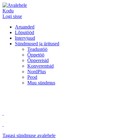
Kodu
Logi sisse
Aruanded
Lõputööd
Intervjuud
Sündmused ja üritused
Teadustöö
Õppetöö
Õppereisid
Konverentsid
NordPlus
Peod
Muu sündmus
Tagasi sündmuse avalehele