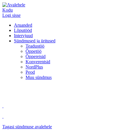
Kodu
Logi sisse
Aruanded
Lõputööd
Intervjuud
Sündmused ja üritused
Teadustöö
Õppetöö
Õppereisid
Konverentsid
NordPlus
Peod
Muu sündmus
Tagasi sündmuse avalehele