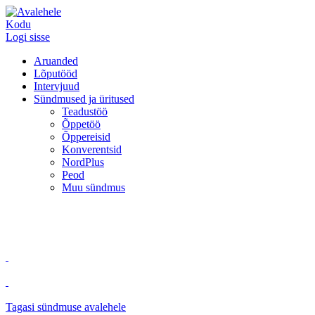
Kodu
Logi sisse
Aruanded
Lõputööd
Intervjuud
Sündmused ja üritused
Teadustöö
Õppetöö
Õppereisid
Konverentsid
NordPlus
Peod
Muu sündmus
Tagasi sündmuse avalehele