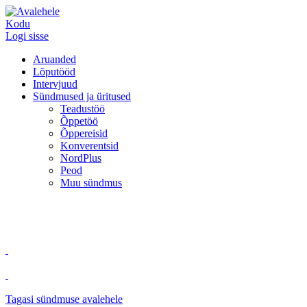
Kodu
Logi sisse
Aruanded
Lõputööd
Intervjuud
Sündmused ja üritused
Teadustöö
Õppetöö
Õppereisid
Konverentsid
NordPlus
Peod
Muu sündmus
Tagasi sündmuse avalehele