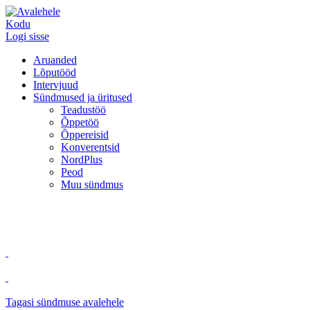
Kodu
Logi sisse
Aruanded
Lõputööd
Intervjuud
Sündmused ja üritused
Teadustöö
Õppetöö
Õppereisid
Konverentsid
NordPlus
Peod
Muu sündmus
Tagasi sündmuse avalehele