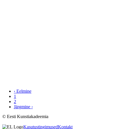
‹ Eelmine
1
2
Järgmine ›
© Eesti Kunstiakadeemia
Kasutustingimused
Kontakt