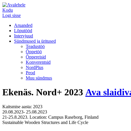
Kodu
Logi sisse
Aruanded
Lõputööd
Intervjuud
Sündmused ja üritused
Teadustöö
Õppetöö
Õppereisid
Konverentsid
NordPlus
Peod
Muu sündmus
Ekenäs. Nord+ 2023
Ava slaidi
Kaitsmise aasta: 2023
20.08.2023- 25.08.2023
21-25.8.2023. Location: Campus Raseborg, Finland
Sustainable Wooden Structures and Life Cycle