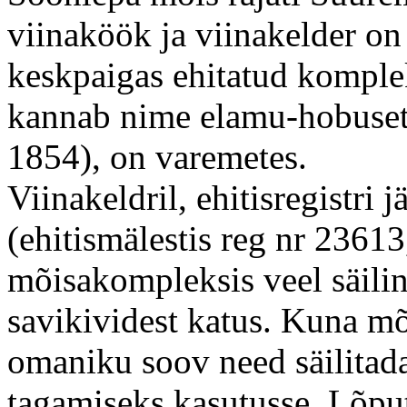
viinaköök ja viinakelder on
keskpaigas ehitatud kompleks
kannab nime elamu-hobusetal
1854), on varemetes.
Viinakeldril, ehitisregistri
(ehitismälestis reg nr 23613
mõisakompleksis veel säilin
savikividest katus. Kuna m
omaniku soov need säilitada
tagamiseks kasutusse. Lõpu