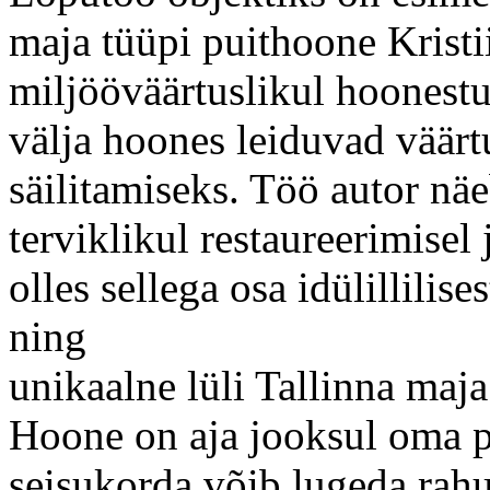
maja tüüpi puithoone Kristii
miljööväärtuslikul hoonestu
välja hoones leiduvad väärt
säilitamiseks. Töö autor nä
terviklikul restaureerimisel
olles sellega osa idülillilis
ning
unikaalne lüli Tallinna maj
Hoone on aja jooksul oma pr
seisukorda võib lugeda rahu