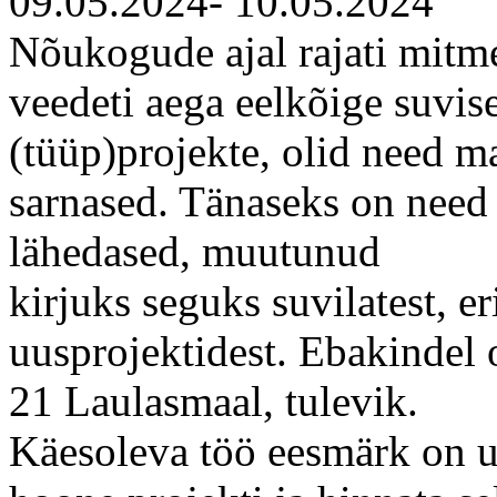
09.05.2024- 10.05.2024
Nõukogude ajal rajati mitme
veedeti aega eelkõige suvisel
(tüüp)projekte, olid need m
sarnased. Tänaseks on need 
lähedased, muutunud
kirjuks seguks suvilatest, er
uusprojektidest. Ebakindel 
21 Laulasmaal, tulevik.
Käesoleva töö eesmärk on u