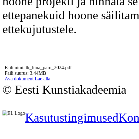
hoone projekti ja hinnata sel
ettepanekuid hoone säilitam
ettekujutustele.
Faili nimi: tk_liina_parn_2024.pdf
Faili suurus: 3.44MB
Ava dokument
Lae alla
© Eesti Kunstiakadeemia
Kasutustingimused
Kon