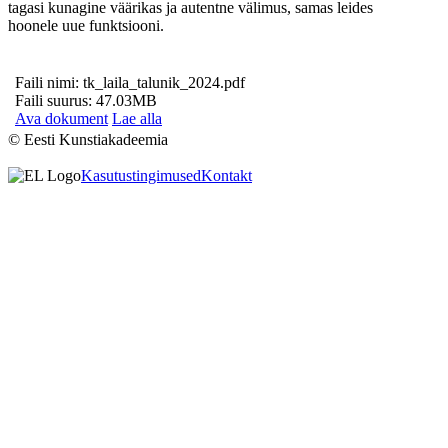
tagasi kunagine väärikas ja autentne välimus, samas leides
hoonele uue funktsiooni.
Faili nimi: tk_laila_talunik_2024.pdf
Faili suurus: 47.03MB
Ava dokument
Lae alla
© Eesti Kunstiakadeemia
Kasutustingimused
Kontakt