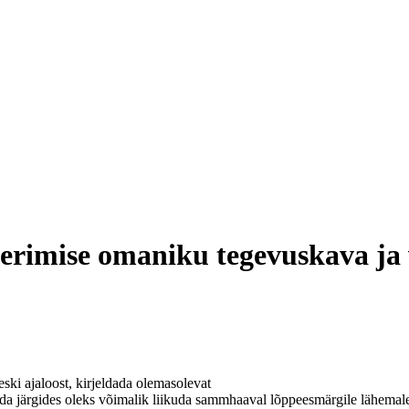
eerimise omaniku tegevuskava ja 
ski ajaloost, kirjeldada olemasolevat
a järgides oleks võimalik liikuda sammhaaval lõppeesmärgile lähemale -