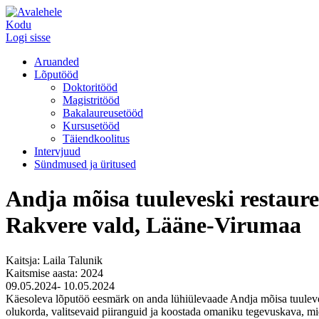
Kodu
Logi sisse
Aruanded
Lõputööd
Doktoritööd
Magistritööd
Bakalaureusetööd
Kursusetööd
Täiendkoolitus
Intervjuud
Sündmused ja üritused
Andja mõisa tuuleveski restaur
Rakvere vald, Lääne-Virumaa
Kaitsja: Laila Talunik
Kaitsmise aasta: 2024
09.05.2024- 10.05.2024
Käesoleva lõputöö eesmärk on anda lühiülevaade Andja mõisa tuuleve
olukorda, valitsevaid piiranguid ja koostada omaniku tegevuskava, mid