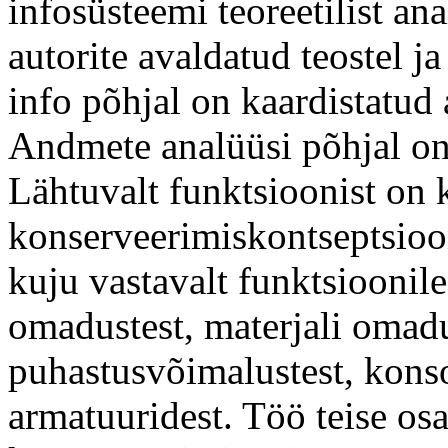
infosüsteemi teoreetilist a
autorite avaldatud teostel j
info põhjal on kaardistatud 
Andmete analüüsi põhjal on 
Lähtuvalt funktsioonist on 
konserveerimiskontseptsioo
kuju vastavalt funktsioonil
omadustest, materjali omadu
puhastusvõimalustest, konso
armatuuridest. Töö teise os