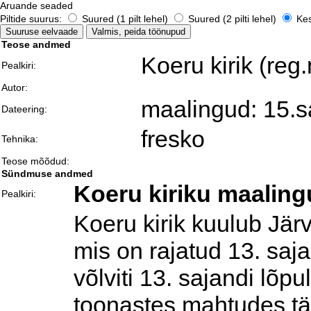
Aruande seaded
Piltide suurus:
Suured (1 pilt lehel)
Suured (2 pilti lehel)
Kesk
Teose andmed
Koeru kirik (reg
Pealkiri:
Autor:
maalingud: 15.sa
Dateering:
fresko
Tehnika:
Teose mõõdud:
Sündmuse andmed
Koeru kiriku maalin
Pealkiri:
Koeru kirik kuulub Jär
mis on rajatud 13. saja
võlviti 13. sajandi lõpu
toonastes mahtudes tä