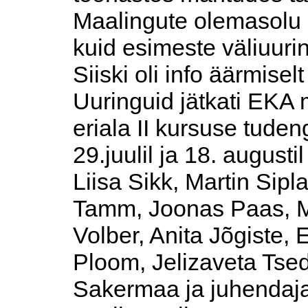
Maalingute olemasolu o
kuid esimeste väliuurin
Siiski oli info äärmisel
Uuringuid jätkati EKA 
eriala II kursuse tude
29.juulil ja 18. august
Liisa Sikk, Martin Si
Tamm, Joonas Paas, Ma
Volber, Anita Jõgiste, 
Ploom, Jelizaveta Tse
Sakermaa ja juhendaja