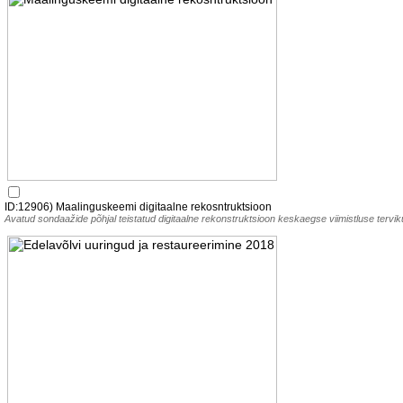
ID:12906) Maalinguskeemi digitaalne rekosntruktsioon
Avatud sondaažide põhjal teistatud digitaalne rekonstruktsioon keskaegse viimistluse tervik