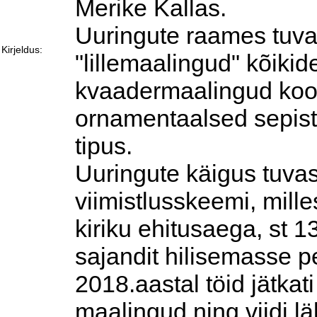
Merike Kallas.
Uuringute raames tuva
Kirjeldus:
"lillemaalingud" kõiki
kvaadermaalingud koo
ornamentaalsed sepis
tipus.
Uuringute käigus tuvas
viimistlusskeemi, mill
kiriku ehitusaega, st 1
sajandit hilisemasse pe
2018.aastal töid jätkat
maalingud ning viidi l