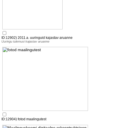
ID:12902) 2011.a. uuringuid kajastav aruanne
Uuringu tulemusi kajastav aruanne
ID:12904) fotod maalingutest