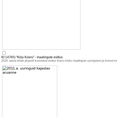
ID:14765) "Kirju Koeru" - maalingute esitlus
2018. aasta tööde järgselt koostatud esitlus Koeru kiriku maalingute uuringutest ja konserv