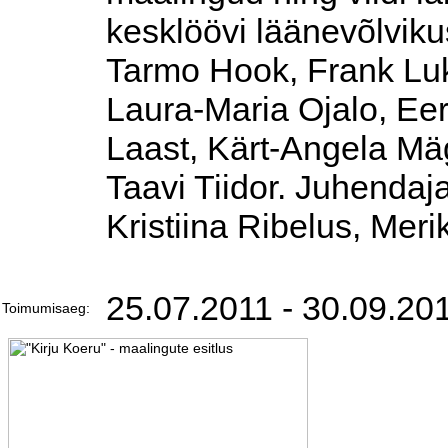
kesklöövi läänevõlvik
Tarmo Hook, Frank Luk
Laura-Maria Ojalo, Eer
Laast, Kärt-Angela Mäg
Taavi Tiidor. Juhendaj
Kristiina Ribelus, Meri
25.07.2011 - 30.09.20
Toimumisaeg: