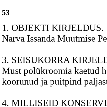
53
1. OBJEKTI KIRJELDUS.
Narva Issanda Muutmise Peak
3. SEISUKORRA KIRJEL
Must polükroomia kaetud ha
koorunud ja puitpind paljas
4. MILLISEID KONSERV